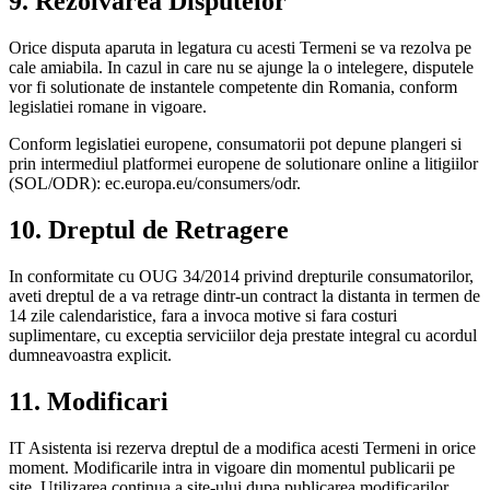
9. Rezolvarea Disputelor
Orice disputa aparuta in legatura cu acesti Termeni se va rezolva pe
cale amiabila. In cazul in care nu se ajunge la o intelegere, disputele
vor fi solutionate de instantele competente din Romania, conform
legislatiei romane in vigoare.
Conform legislatiei europene, consumatorii pot depune plangeri si
prin intermediul platformei europene de solutionare online a litigiilor
(SOL/ODR): ec.europa.eu/consumers/odr.
10. Dreptul de Retragere
In conformitate cu OUG 34/2014 privind drepturile consumatorilor,
aveti dreptul de a va retrage dintr-un contract la distanta in termen de
14 zile calendaristice, fara a invoca motive si fara costuri
suplimentare, cu exceptia serviciilor deja prestate integral cu acordul
dumneavoastra explicit.
11. Modificari
IT Asistenta isi rezerva dreptul de a modifica acesti Termeni in orice
moment. Modificarile intra in vigoare din momentul publicarii pe
site. Utilizarea continua a site-ului dupa publicarea modificarilor