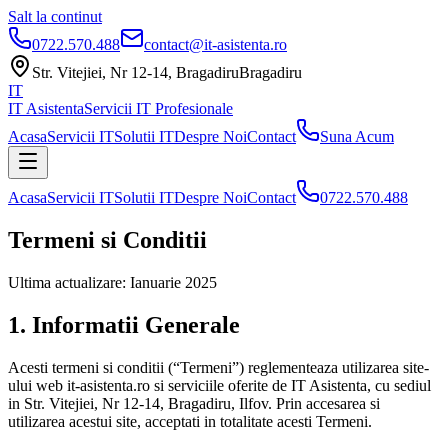
Salt la continut
0722.570.488
contact@it-asistenta.ro
Str. Vitejiei, Nr 12-14, Bragadiru
Bragadiru
IT
IT Asistenta
Servicii IT Profesionale
Acasa
Servicii IT
Solutii IT
Despre Noi
Contact
Suna Acum
Acasa
Servicii IT
Solutii IT
Despre Noi
Contact
0722.570.488
Termeni si Conditii
Ultima actualizare: Ianuarie 2025
1. Informatii Generale
Acesti termeni si conditii (“Termeni”) reglementeaza utilizarea site-
ului web it-asistenta.ro si serviciile oferite de IT Asistenta, cu sediul
in Str. Vitejiei, Nr 12-14, Bragadiru, Ilfov. Prin accesarea si
utilizarea acestui site, acceptati in totalitate acesti Termeni.